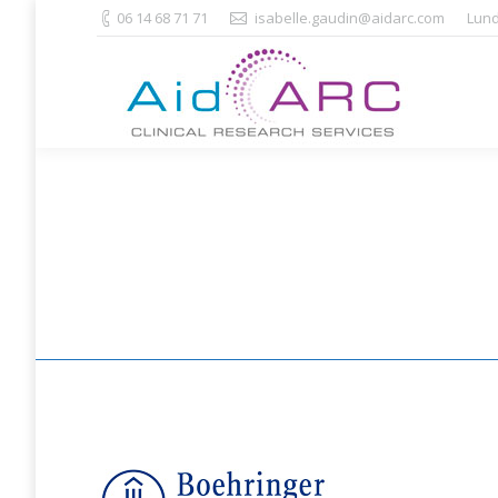
06 14 68 71 71
isabelle.gaudin@aidarc.com
Lund