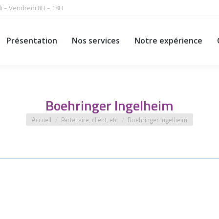
i – Vendredi 8H – 18H
Présentation
Nos services
Notre expérience
Présentation
Nos services
Notre expérience
Boehringer Ingelheim
Vous êtes ici :
Accueil
Partenaire, client, etc
Boehringer Ingelheim