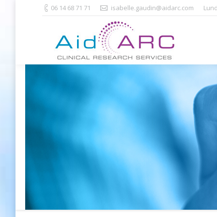
06 14 68 71 71
isabelle.gaudin@aidarc.com
Lund